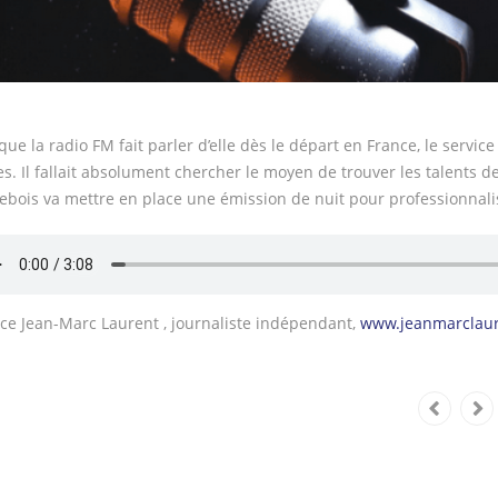
que la radio FM fait parler d’elle dès le départ en France, le servic
s. Il fallait absolument chercher le moyen de trouver les talents d
ebois va mettre en place une émission de nuit pour professionnal
ce Jean-Marc Laurent , journaliste indépendant,
www.jeanmarclau