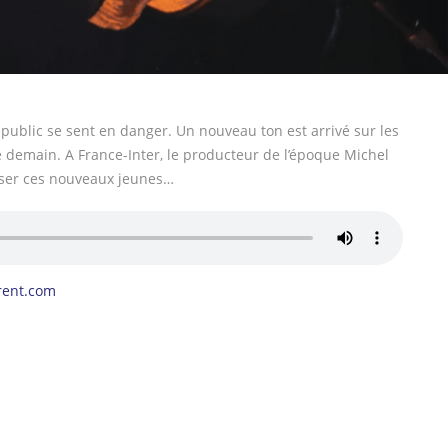
e public se sent en danger. Un nouveau ton est arrivé sur les
e demain. A France-Inter, le producteur de l’époque Michel
iser ces nouveaux jeunes…
rent.com