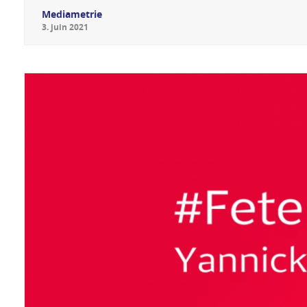
Mediametrie
3
.
juin
2021