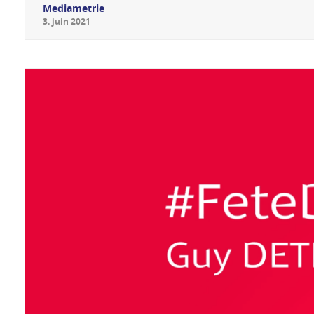
Mediametrie
3
.
juin
2021