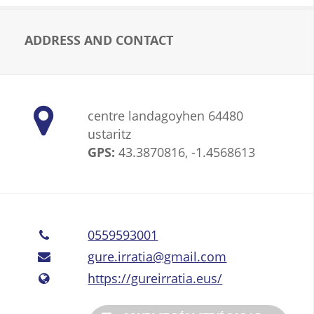
« Euskal Irratiak », groupement dont elle est
membre fondateur depuis 1997.
ADDRESS AND CONTACT
centre landagoyhen 64480
ustaritz
GPS:
43.3870816, -1.4568613
0559593001
gure.irratia@gmail.com
https://gureirratia.eus/