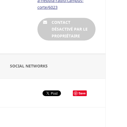
a-nebbia-radio-campus-
corte/6023
CONTACT
DÉSACTIVÉ PAR LE
PROPRIÉTAIRE
SOCIAL NETWORKS
Save