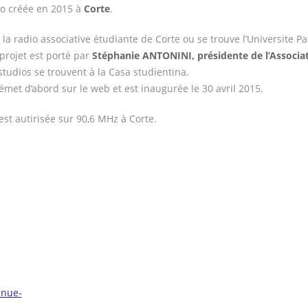
o créée en 2015 à
Corte
.
t la radio associative étudiante de Corte ou se trouve l’Universite P
projet est porté par
Stéphanie ANTONINI, présidente de l’Associa
studios se trouvent à la Casa studientina.
 émet d’abord sur le web et est inaugurée le 30 avril 2015.
 est autirisée sur 90,6 MHz à Corte.
enue-