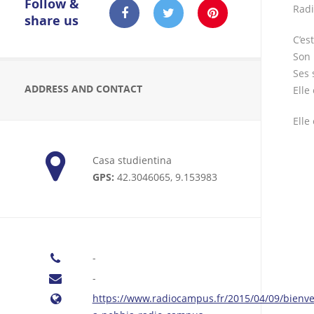
Follow &
Radi
share us
C’es
Son 
Ses 
ADDRESS AND CONTACT
Elle
Elle
Casa studientina
GPS:
42.3046065, 9.153983
-
-
https://www.radiocampus.fr/2015/04/09/bienv