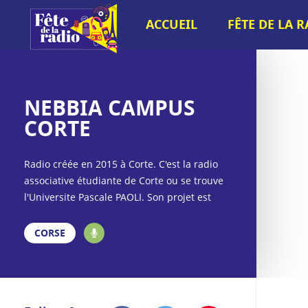
ACCUEIL
FÊTE DE LA 
NEBBIA CAMPUS
CORTE
Radio créée en 2015 à Corte. C'est la radio
associative étudiante de Corte ou se trouve
l'Universite Pascale PAOLI. Son projet est
porté par Stéphanie ANTONINI, présidente
de l'Association Nebbia. Ses studios se
CORSE
trouvent à la Casa studientina. Elle émet
d'abord sur le web et est inaugurée le 30
avril 2015. Elle est autirisée sur 90,6 MHz à
Corte.