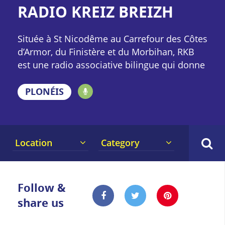
RADIO KREIZ BREIZH
Située à St Nicodême au Carrefour des Côtes
d’Armor, du Finistère et du Morbihan, RKB
est une radio associative bilingue qui donne
à entendre et à comprendre la réalité du
Centre Bretagne et du Trégor. Elle se veut et
PLONÉIS
se vit comme vecteur de lien social et
élément de l’aménagement du territoire
Location
Category
Follow &
share us