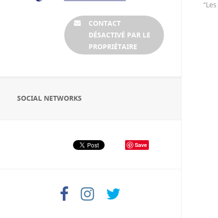
des passerelles et vous permettre d’aiguiser
“Les
votre curiosité.…
CONTACT
DÉSACTIVÉ PAR LE
PROPRIÉTAIRE
SOCIAL NETWORKS
Save