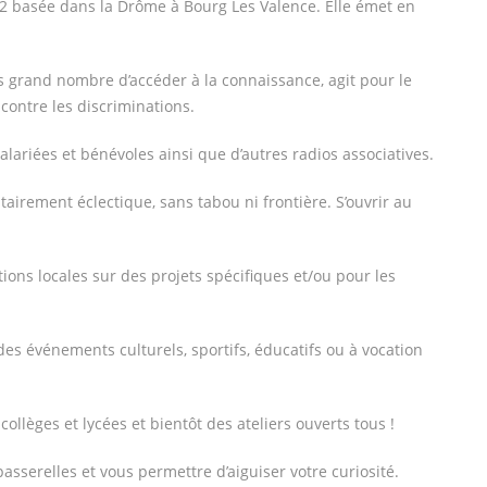
82 basée dans la Drôme à Bourg Les Valence. Elle émet en
s grand nombre d’accéder à la connaissance, agit pour le
 contre les discriminations.
ariées et bénévoles ainsi que d’autres radios associatives.
tairement éclectique, sans tabou ni frontière. S’ouvrir au
ons locales sur des projets spécifiques et/ou pour les
s événements culturels, sportifs, éducatifs ou à vocation
ollèges et lycées et bientôt des ateliers ouverts tous !
passerelles et vous permettre d’aiguiser votre curiosité.