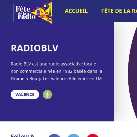
ACCUEIL
FÊTE DE LA 
RADIOBLV
Radio BLV est une radio associative locale
non commerciale née en 1982 basée dans la
Drôme à Bourg Les Valence. Elle émet en FM
sur le territoire de Valence Romans Agglo et
au-delà et sur le web. Radio BLV porte les
VALENCE
valeurs de l’éducation populaire permettant
au plus grand nombre d’accéder à la
connaissance, agit pour le développement
local et durable, défend la multiculturalité et
les luttes contre les discriminations. Radio
Follow &