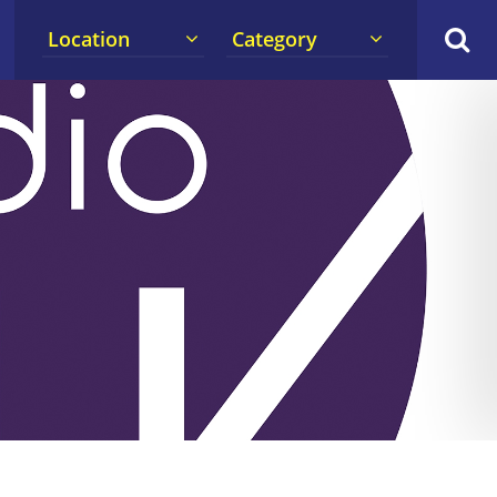
Location
Category