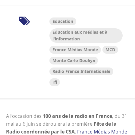
nationale, de la Jeunesse et des Sports
et labélisé Africa2020. Dans le cadre de ce
projet, des élèves de l’Académie de Nice ont
Education
été mis en relation avec des classes
Education aux médias et à
d’Abidjan en Côte d’Ivoire. Ils produisent
l'information
ensemble des articles, des vidéos et des
podcasts sur les thèmes suivants : contes
France Médias Monde
MCD
augmentés, éducation à l’environnement,
Monte Carlo Douliya
sports, actualités. L’ensemble des contenus
Radio France Internationale
produits est publié sur une plateforme
dédiée.…
rfi
A l’occasion des
100 ans de la radio en France
, du 31
mai au 6 juin se déroulera la première
Fête de la
Radio coordonnée par le CSA
.
France Médias Monde