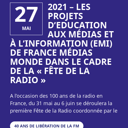
27
2021 – LES
PROJETS
D’EDUCATION
MAI
AUX MÉDIAS ET
À L’INFORMATION (EMI)
DE FRANCE MÉDIAS
MONDE DANS LE CADRE
DE LA « FÊTE DE LA
RADIO »
A l’occasion des 100 ans de la radio en
France, du 31 mai au 6 juin se déroulera la
première Fête de la Radio coordonnée par le
CSA. France Médias Monde participera
pleinement à cette célébration et s’engage
40 ANS DE LIBÉRATION DE LA FM