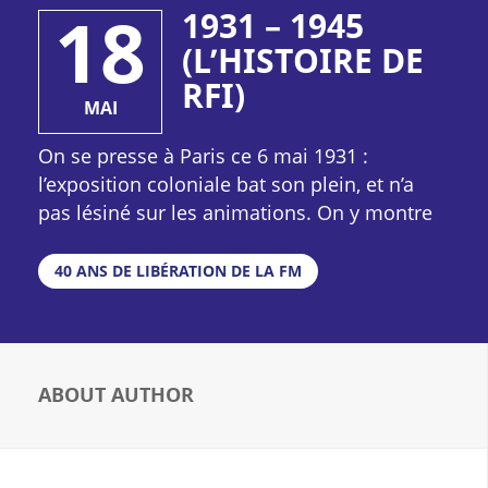
18
1931 – 1945
(L’HISTOIRE DE
RFI)
MAI
On se presse à Paris ce 6 mai 1931 :
l’exposition coloniale bat son plein, et n’a
pas lésiné sur les animations. On y montre
notamment comment fonctionnent les
ondes courtes ! Capables de parcourir de
40 ANS DE LIBÉRATION DE LA FM
très longues distances en se réfléchissant
sur les couches supérieures de
l’atmosphère, elles rendent désormais
possible de toucher un public bien-au-delà
ABOUT AUTHOR
des frontières métropolitaines. Et le
gouvernement l’a compris.