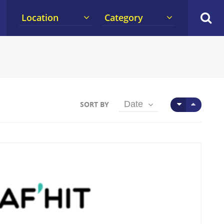
Location
Category
Date
SORT BY