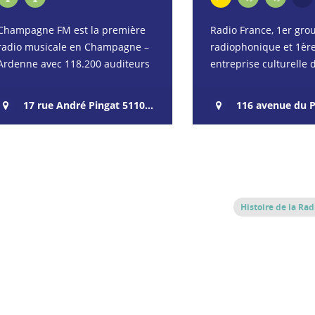
Champagne FM est la première
Radio France, 1er gro
radio musicale en Champagne –
radiophonique et 1èr
Ardenne avec 118.200 auditeurs
entreprise culturelle 
quotidiens (septembre 2019 –
accompagne la vie des
juin 2020). Présente dans 5
à travers ses 7 antenn
17 rue André Pingat 51100 Reims
116 avenue du Président Kennedy 
départements, la…
formations musicales
Histoire de la Rad