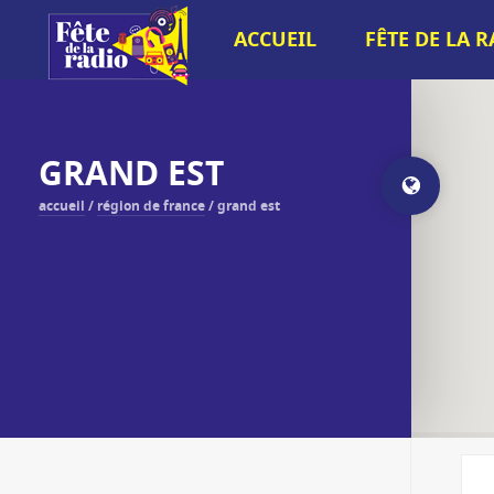
ACCUEIL
FÊTE DE LA 
GRAND EST
accueil
/
région de france
/
grand est