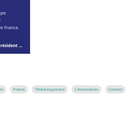
upe
e
de France,
 Français
es et ses 4
75016 Paris France
. Acteur…
io
Presse
Téléchargement
L’Association
Contact