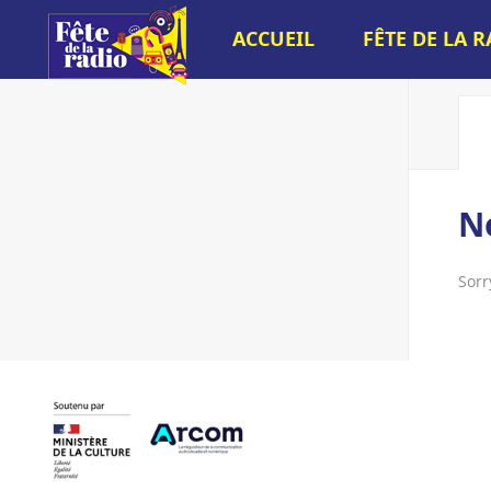
ACCUEIL
FÊTE DE LA 
N
Sorr