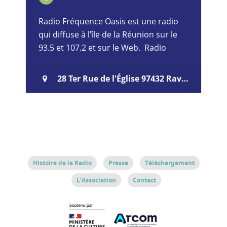
Radio Fréquence Oasis est une radio
qui diffuse à l’île de la Réunion sur le
93.5 et 107.2 et sur le Web. Radio
Oasis existe depuis 20 ans. Pourquoi
Oasis ? Au sens figuré…
28 Ter Rue de l'Église 97432 Ravine des Cabris
Histoire de la Radio
Presse
Téléchargement
L’Association
Contact