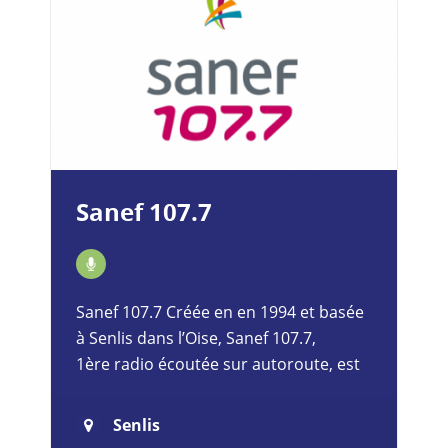
Sanef 107.7
Sanef 107.7 Créée en en 1994 et basée
à Senlis dans l’Oise, Sanef 107.7,
1ère radio écoutée sur autoroute, est
spécialisée dans l’info trafic et informe
au quotidien ses auditeurs…
Senlis