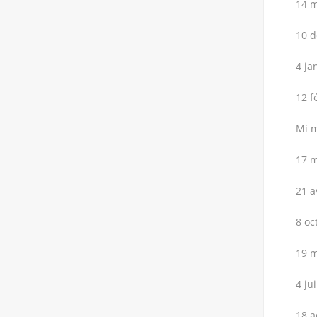
14 m
10 d
4 ja
12 f
Mi m
17 m
21 a
8 oc
19 m
4 ju
18 a