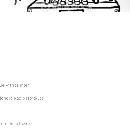
nue France Inter
iendra Radio Nord-Est)
Fête de la Rose)