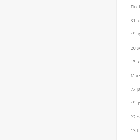
1984 : Radio Associative de la Montagne de
Fin 
Reims 22 août 1984 : 88.6 devenue Fun
Radio 29 août 1984 : RMS (Radio Music
31 
Sensation) devenue Virgin Radio (voir aussi
13 mars 1986) 17 avril 1985 : Radio Flash 17
er
1
s
avril 1985 : Big FM 19 mai 1985 : Radio
Mosaïque 51 13 mars 1986 : Radio Nostalgie
20 s
(ex : Coeur…
er
1
o
Mars
22 j
er
1
m
22 o
13 f