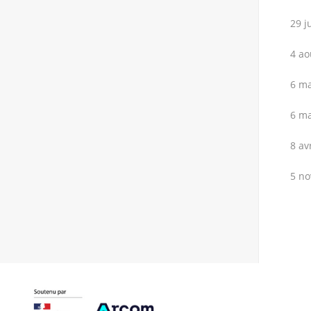
29 j
4 ao
6 ma
6 ma
8 av
5 no