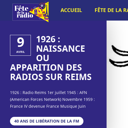
ACCUEIL
FÊTE DE LA 
9
1926 :
NAISSANCE
AVRIL
OU
APPARITION DES
RADIOS SUR REIMS
1926 : Radio Reims 1er juillet 1945 : AFN
(American Forces Network) Novembre 1959 :
France IV devenue France Musique Juin
1960 : France III National devenue France
Culture Octobre 1963 : RTF Inter (fusion de
40 ANS DE LIBÉRATION DE LA FM
France I et France II régional) devenue