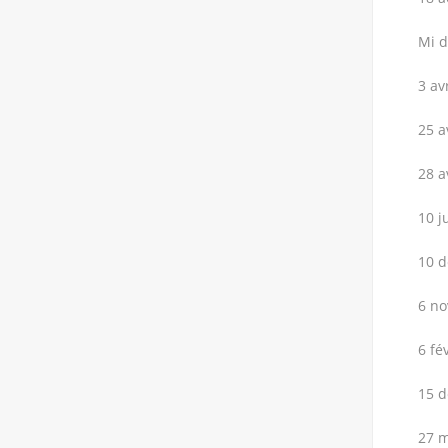
Mi d
3 av
25 a
28 a
10 j
10 d
6 n
6 fé
15 d
27 m