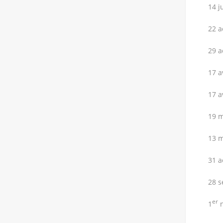
14 j
22 a
29 a
17 a
17 a
19 m
13 m
31 a
28 s
er
1
n