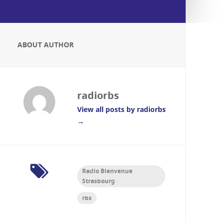
40 ans "officiels" d'RBS, une série de
reportages sera dédiée à l'événement lors
de la Fête de la radio 2021.
ABOUT AUTHOR
radiorbs
View all posts by radiorbs
→
Radio Bienvenue
Strasbourg
rbs