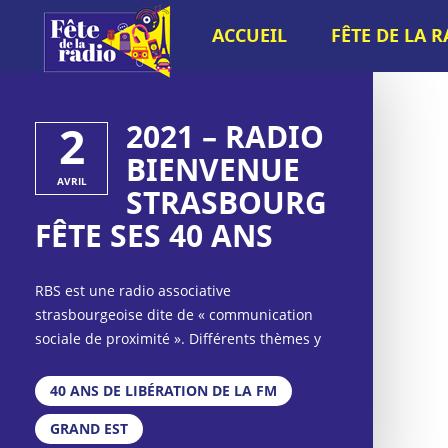
ACCUEIL
FÊTE DE LA 
2
2021 – RADIO
BIENVENUE
AVRIL
STRASBOURG
FÊTE SES 40 ANS
RBS est une radio associative
strasbourgeoise dite de « communication
sociale de proximité ». Différents thèmes y
sont abordés par le biais d'émissions
rédactionnelles, avec une attention
40 ANS DE LIBÉRATION DE LA FM
particulière pour les cultures actuelles. A
GRAND EST
l'occasion des 40 ans des radios libres et des