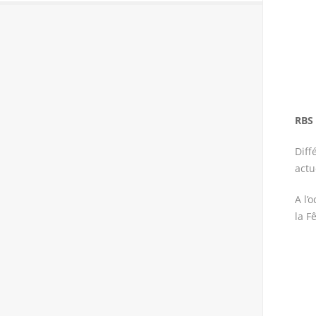
RBS
Diff
actu
A l’
la F