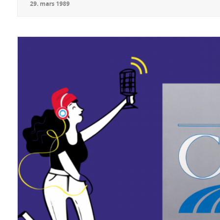
29
.
mars
1989