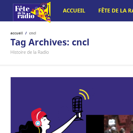
ACCUEIL
FÊTE DE LA 
accueil
/
cncl
Tag Archives:
cncl
Histoire de la Radio