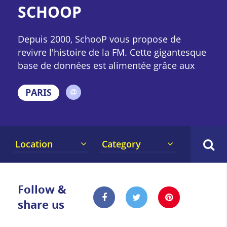
SCHOOP
Depuis 2000, SchooP vous propose de
revivre l'histoire de la FM. Cette gigantesque
base de données est alimentée grâce aux
contributions des visiteurs du site.
Totalement gratuit et non commercial,
PARIS
SchooP est le carrefour de tous les
passionnés de la radio et de son histoire.
Location
Category
Follow &
share us