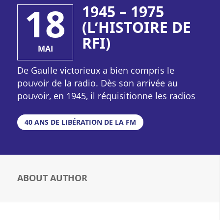
18
1945 – 1975
(L’HISTOIRE DE
RFI)
MAI
De Gaulle victorieux a bien compris le
pouvoir de la radio. Dès son arrivée au
pouvoir, en 1945, il réquisitionne les radios
publiques et privées. L’objectif ? Imposer la
place de la France au sein de ce monde
40 ANS DE LIBÉRATION DE LA FM
d’après-guerre en pleine reconstruction.
C’est Philippe Desjardins, ancien de Radio
Brazza, qui prend la tête de ce qu’on appelle
maintenant « les Emissions vers l’étranger »,
ABOUT AUTHOR
face à la concurrence montante de la BBC et
de Voice of America.