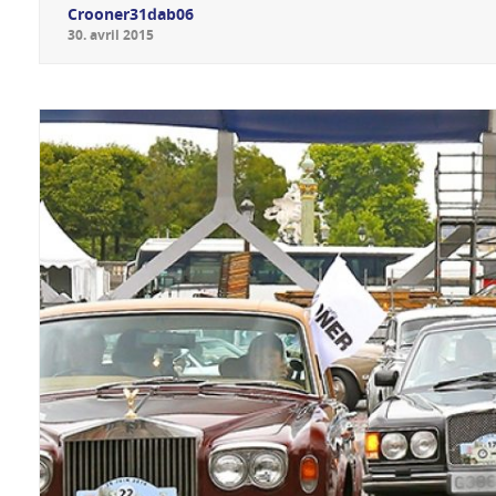
Crooner31dab06
30
.
avril
2015