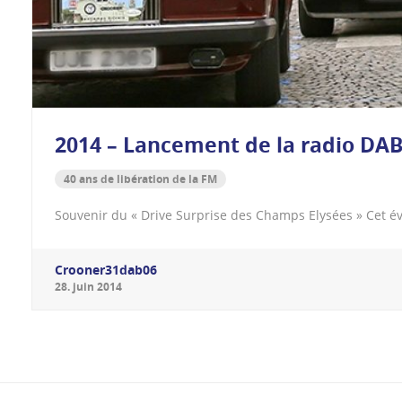
2014 – Lancement de la radio DAB+
40 ans de libération de la FM
Souvenir du « Drive Surprise des Champs Elysées » Cet é
Crooner31dab06
28
.
juin
2014