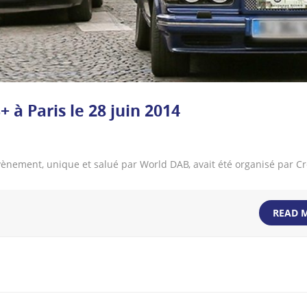
 à Paris le 28 juin 2014
vènement, unique et salué par World DAB, avait été organisé par 
READ 