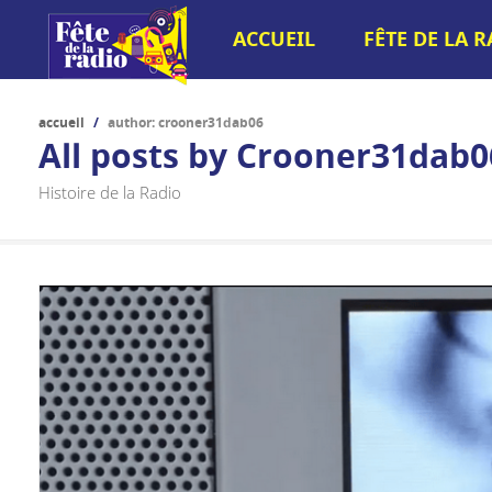
ACCUEIL
FÊTE DE LA 
accueil
/
author: crooner31dab06
All posts by
Crooner31dab0
Histoire de la Radio