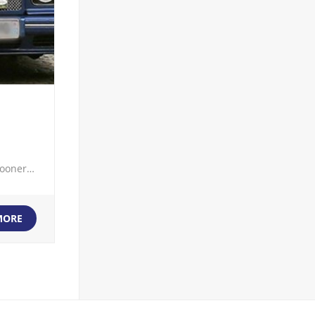
Crooner…
MORE