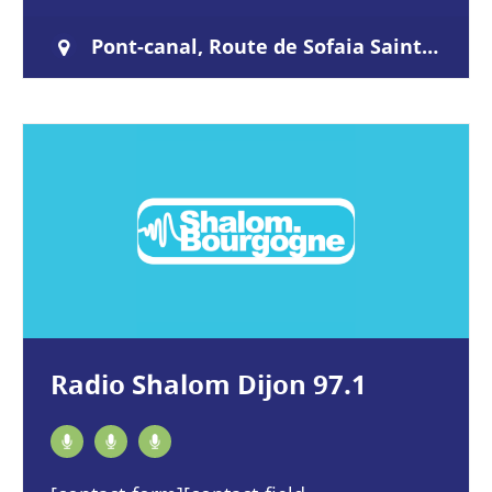
communication et se sentant investis
d’une mission. Ces jeunes de l’époque…
Pont-canal, Route de Sofaia Sainte-rose 97115
Radio Shalom Dijon 97.1