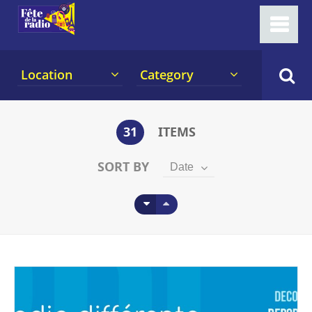
Location
Category
31
ITEMS
SORT BY
Date