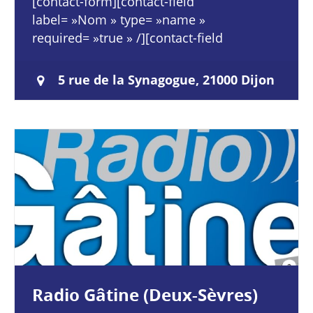
[contact-form][contact-field
label= »Nom » type= »name »
required= »true » /][contact-field
label= »E-mail » type= »email »
required= »true » /][contact-field
5 rue de la Synagogue, 21000 Dijon
label= »Site web »…
Radio Gâtine (Deux-Sèvres)