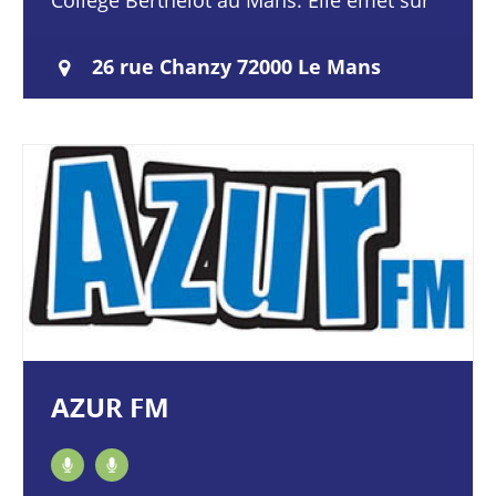
Collège Berthelot au Mans. Elle émet sur
le 93.3. L’une de ses missions
essentielles…
26 rue Chanzy 72000 Le Mans
AZUR FM